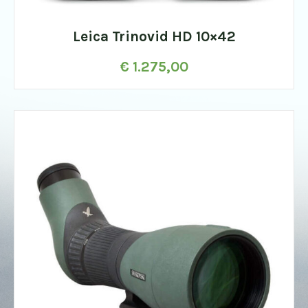
Leica Trinovid HD 10×42
€
1.275,00