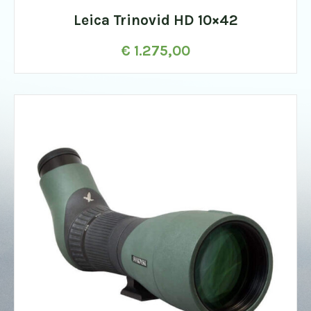
Leica Trinovid HD 10×42
€
1.275,00