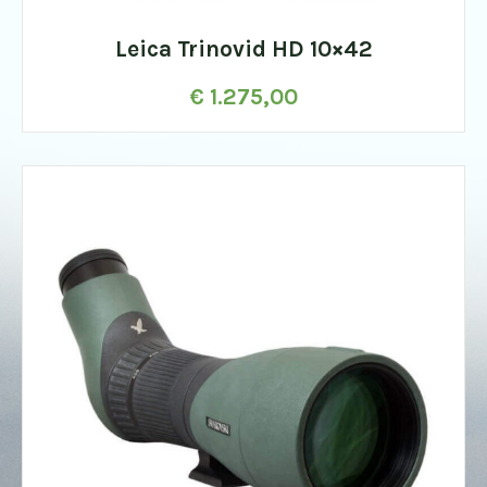
Leica Trinovid HD 10×42
€
1.275,00