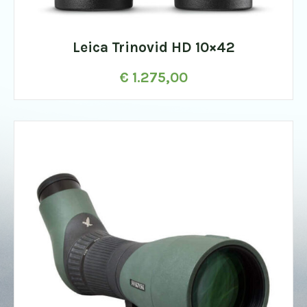
Leica Trinovid HD 10×42
€
1.275,00