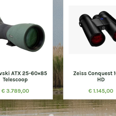
vski ATX 25-60×85
Zeiss Conquest 
Telescoop
HD
€
3.789,00
€
1.145,00