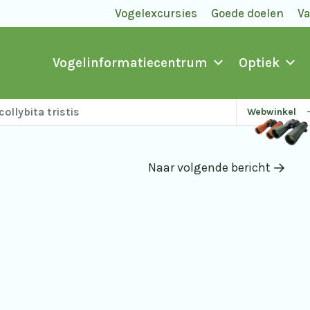
Vogelexcursies
Goede doelen
V
Vogelinformatiecentrum
Optiek
ollybita tristis
Webwinkel
Naar volgende bericht