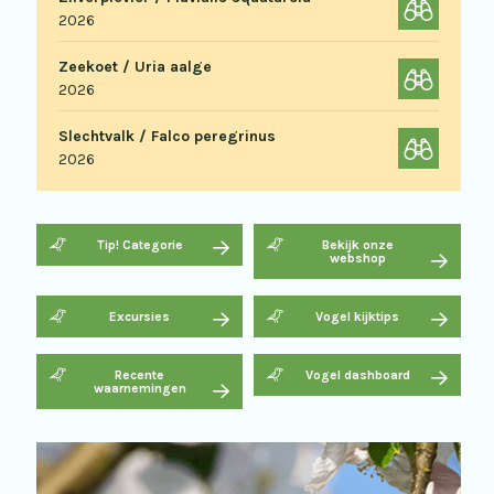
2026
Zeekoet / Uria aalge
2026
Slechtvalk / Falco peregrinus
2026
Tip! Categorie
Bekijk onze
webshop
Excursies
Vogel kijktips
Recente
Vogel dashboard
waarnemingen