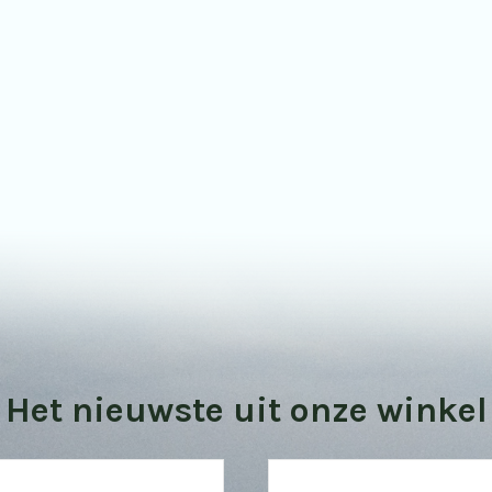
Bekijk onze vogel kijktips
Het nieuwste uit onze winkel