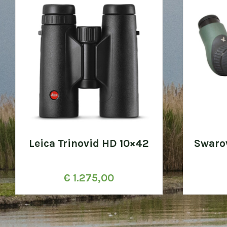
Leica Trinovid HD 10×42
Swaro
€
1.275,00