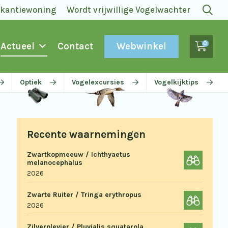
akantiewoning
Wordt vrijwillige Vogelwachter
0
Webwinkel
Actueel
Contact
Optiek
Vogelexcursies
Vogelkijktips
Recente waarnemingen
Zwartkopmeeuw / Ichthyaetus
melanocephalus
2026
Zwarte Ruiter / Tringa erythropus
2026
Zilverplevier / Pluvialis squatarola