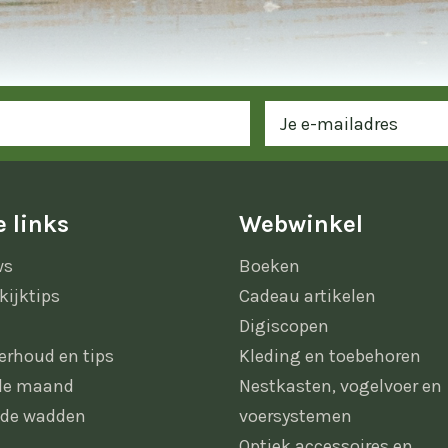
 links
Webwinkel
ws
Boeken
kijktips
Cadeau artikelen
Digiscopen
erhoud en tips
Kleding en toebehoren
 de maand
Nestkasten, vogelvoer en
 de wadden
voersystemen
Optiek accessoires en