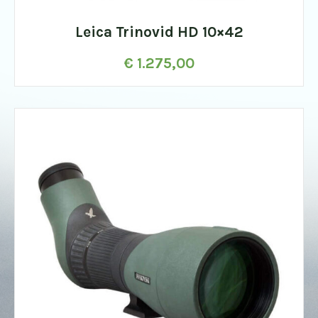
Leica Trinovid HD 10×42
€
1.275,00