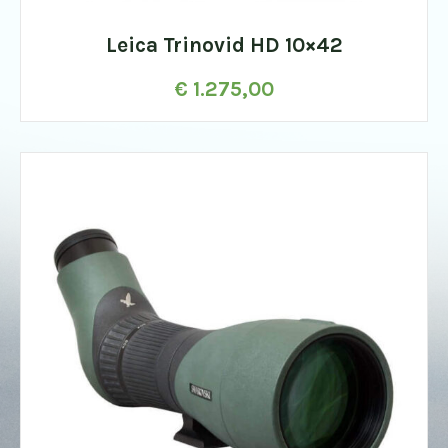
Leica Trinovid HD 10×42
€
1.275,00