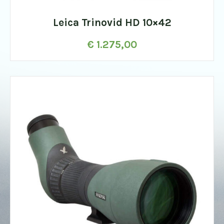
Leica Trinovid HD 10×42
€
1.275,00