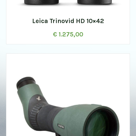
Leica Trinovid HD 10×42
€
1.275,00