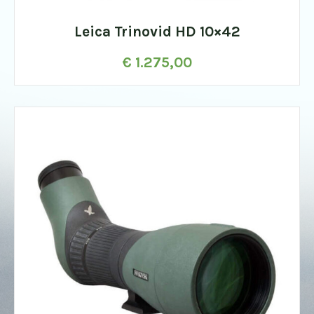
Leica Trinovid HD 10×42
€
1.275,00