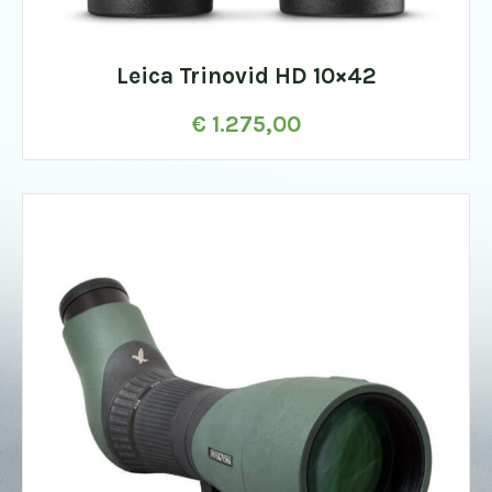
Leica Trinovid HD 10×42
€
1.275,00