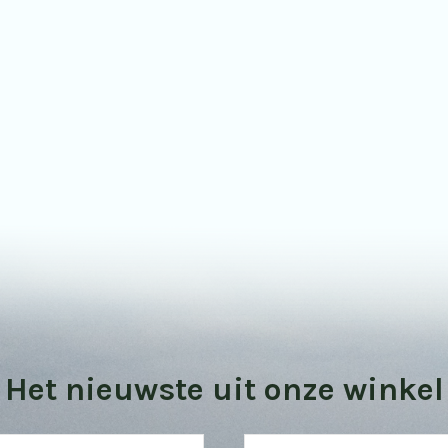
Bekijk onze vogel kijktips
Het nieuwste uit onze winkel