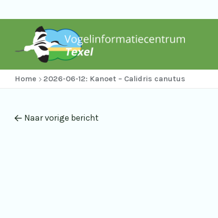
Home
2026-06-12: Kanoet – Calidris canutus
Naar vorige bericht