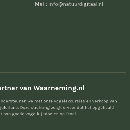
Mail:
info@natuurdigitaal.nl
rtner van Waarneming.nl
ondersteunen we met onze vogelexcursies en verkoop van
geleiland. Deze stichting zorgt ervoor dat het opgehaald
t aan goede vogelkijkdoelen op Texel.