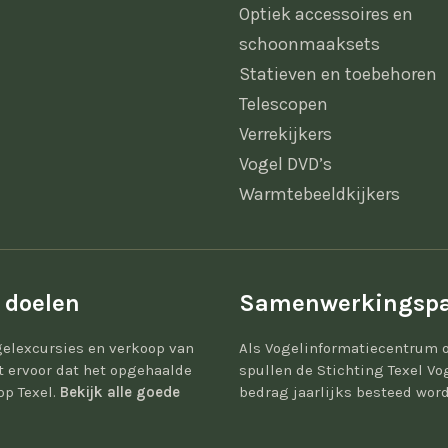
Optiek accessoires en
schoonmaaksets
Statieven en toebehoren
Telescopen
Verrekijkers
Vogel DVD’s
Warmtebeeldkijkers
 doelen
Samenwerkingspa
elexcursies en verkoop van
Als Vogelinformatiecentrum 
gt ervoor dat het opgehaalde
spullen de Stichting Texel Vo
op Texel.
Bekijk alle goede
bedrag jaarlijks besteed word