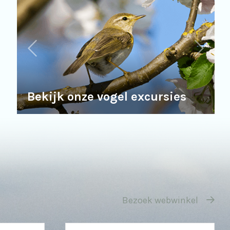
Bekijk onze vogel excursies
Bezoek webwinkel