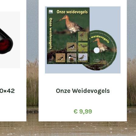
10×42
Onze Weidevogels
€
9,99