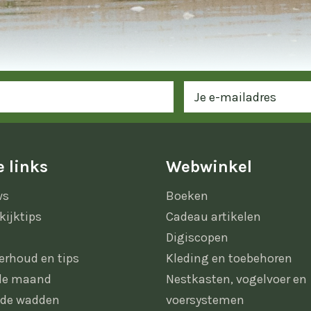
 links
Webwinkel
ws
Boeken
kijktips
Cadeau artikelen
Digiscopen
erhoud en tips
Kleding en toebehoren
 de maand
Nestkasten, vogelvoer en
 de wadden
voersystemen