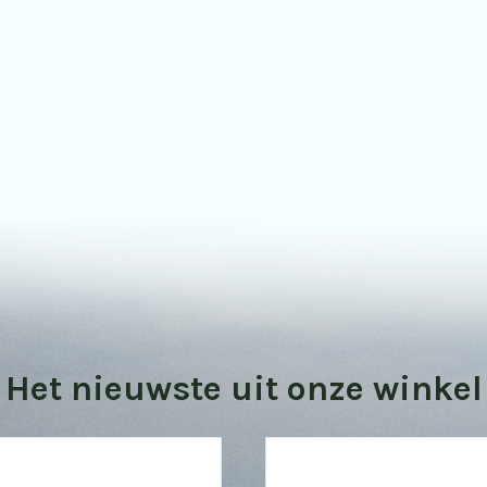
Bekijk onze vogel kijktips
Het nieuwste uit onze winkel