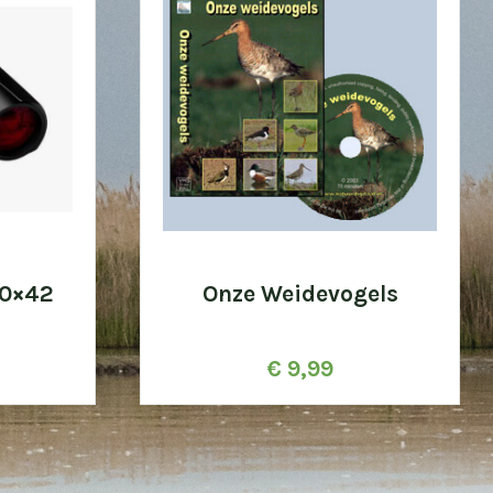
10×42
Onze Weidevogels
€
9,99