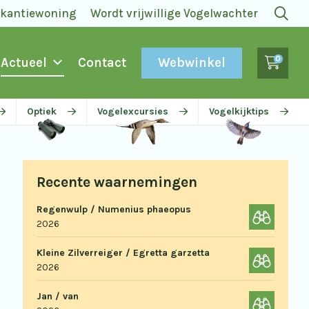
akantiewoning
Wordt vrijwillige Vogelwachter
0
Webwinkel
Actueel
Contact
Optiek
Vogelexcursies
Vogelkijktips
Recente waarnemingen
Regenwulp / Numenius phaeopus
2026
Kleine Zilverreiger / Egretta garzetta
2026
Jan / van