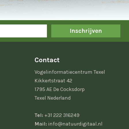
Inschrijven
Contact
Vogelinformatiecentrum Texel
Kikkertstraat 42
1795 AE De Cocksdorp
Texel Nederland
Tel:
+31 222 316249
Mail:
info@natuurdigitaal.nl