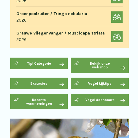
2026
Groenpootruiter / Tringa nebularia
2026
Grauwe Vliegenvanger / Muscicapa striata
2026
Tip! Categorie
Bekijk onze
webshop
Excursies
Vogel kijktips
Recente
Vogel dashboard
waarnemingen