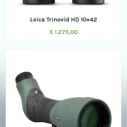
Leica Trinovid HD 10×42
€
1.275,00