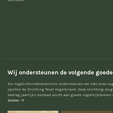
Wij ondersteunen de volgende goede
Als Vogelinformatiecentrum ondersteunen we met onze vog
spullen de Stichting Texel Vogeleiland. Deze stichting zor
bedrag jaarlijks besteed wordt aan goede vogelkijkdoelen 
doelen