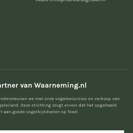
rtner van Waarneming.nl
ondersteunen we met onze vogelexcursies en verkoop van
geleiland. Deze stichting zorgt ervoor dat het opgehaald
t aan goede vogelkijkdoelen op Texel.