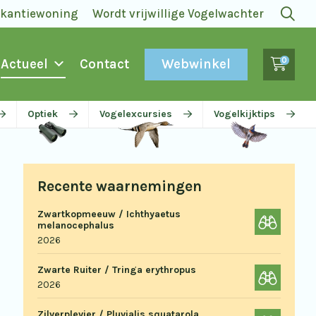
akantiewoning
Wordt vrijwillige Vogelwachter
0
Webwinkel
Actueel
Contact
Optiek
Vogelexcursies
Vogelkijktips
Recente waarnemingen
Zwartkopmeeuw / Ichthyaetus
melanocephalus
2026
Zwarte Ruiter / Tringa erythropus
2026
Zilverplevier / Pluvialis squatarola