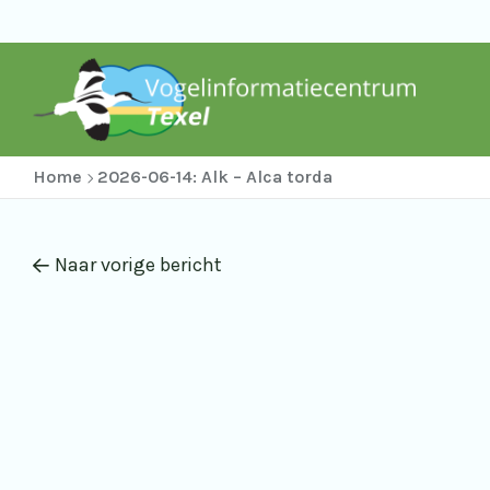
Home
2026-06-14: Alk – Alca torda
Naar vorige bericht