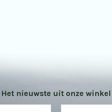
Bekijk onze vogel kijktips
Het nieuwste uit onze winkel