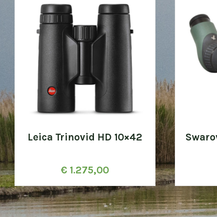
Leica Trinovid HD 10×42
Swaro
€
1.275,00