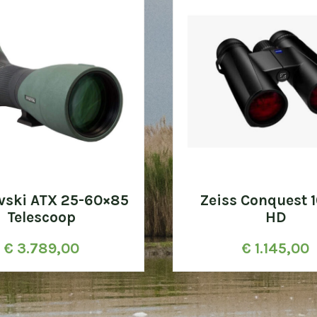
vski ATX 25-60×85
Zeiss Conquest 
Telescoop
HD
€
3.789,00
€
1.145,00