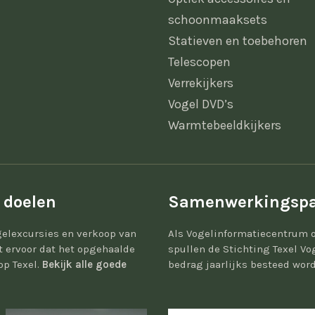
schoonmaaksets
Statieven en toebehoren
Telescopen
Verrekijkers
Vogel DVD’s
Warmtebeeldkijkers
 doelen
Samenwerkingspa
elexcursies en verkoop van
Als Vogelinformatiecentrum 
gt ervoor dat het opgehaalde
spullen de Stichting Texel Vo
op Texel.
Bekijk alle goede
bedrag jaarlijks besteed word