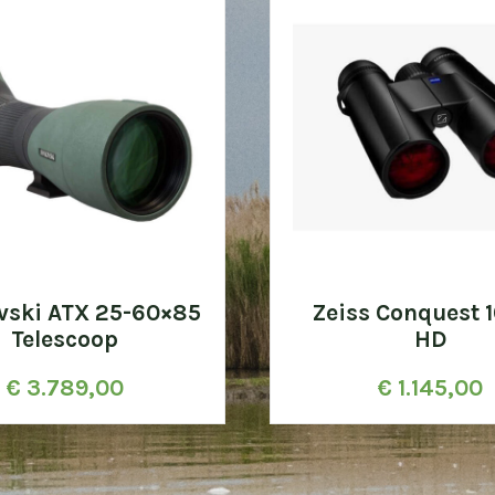
vski ATX 25-60×85
Zeiss Conquest 
Telescoop
HD
€
3.789,00
€
1.145,00