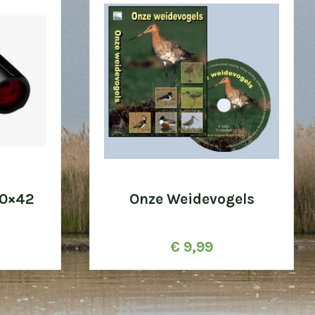
10×42
Onze Weidevogels
€
9,99