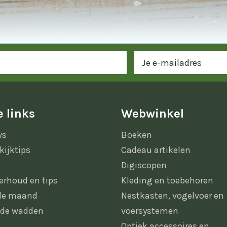
 links
Webwinkel
ws
Boeken
kijktips
Cadeau artikelen
Digiscopen
erhoud en tips
Kleding en toebehoren
 de maand
Nestkasten, vogelvoer en
 de wadden
voersystemen
Optiek accessoires en