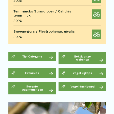
2026
Temmincks Strandloper / Calidris
temminckii
2026
Sneeuwgors / Plectrophenax nivalis
2026
Tip! Categorie
Bekijk onze
webshop
Excursies
Vogel kijktips
Recente
Vogel dashboard
waarnemingen