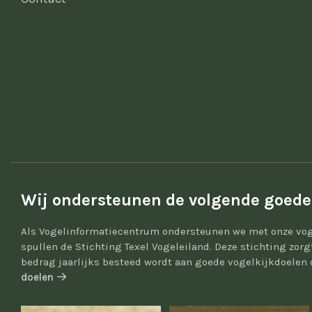
Wij ondersteunen de volgende goede
Als Vogelinformatiecentrum ondersteunen we met onze vog
spullen de Stichting Texel Vogeleiland. Deze stichting zor
bedrag jaarlijks besteed wordt aan goede vogelkijkdoelen 
doelen