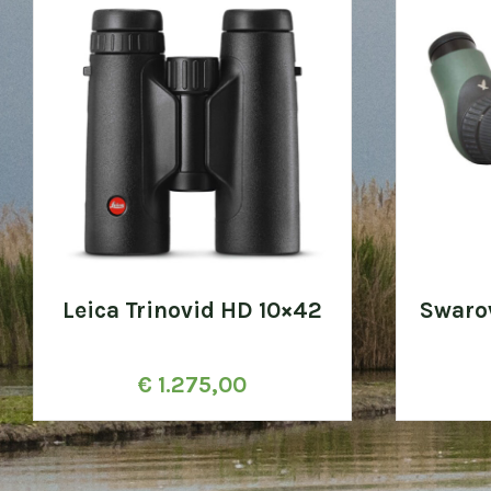
Leica Trinovid HD 10×42
Swaro
€
1.275,00