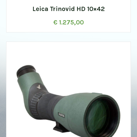
Leica Trinovid HD 10×42
€
1.275,00