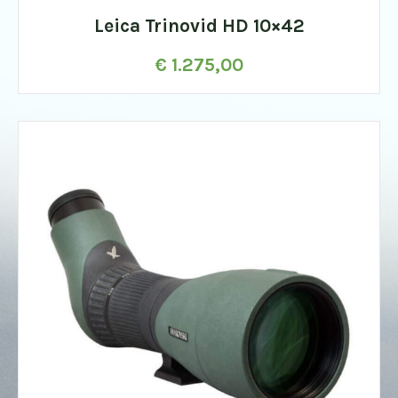
Leica Trinovid HD 10×42
€
1.275,00