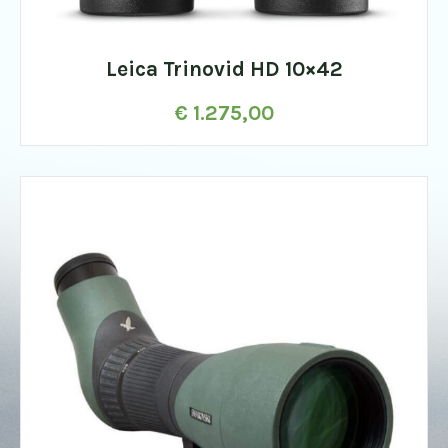
Leica Trinovid HD 10×42
€
1.275,00