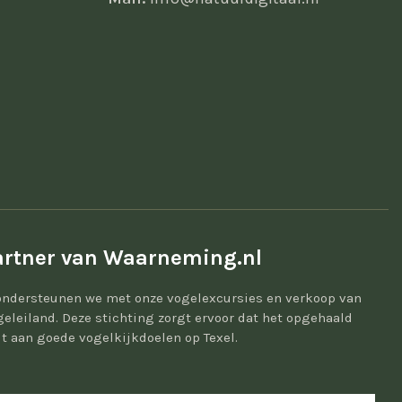
rtner van Waarneming.nl
ondersteunen we met onze vogelexcursies en verkoop van
geleiland. Deze stichting zorgt ervoor dat het opgehaald
t aan goede vogelkijkdoelen op Texel.