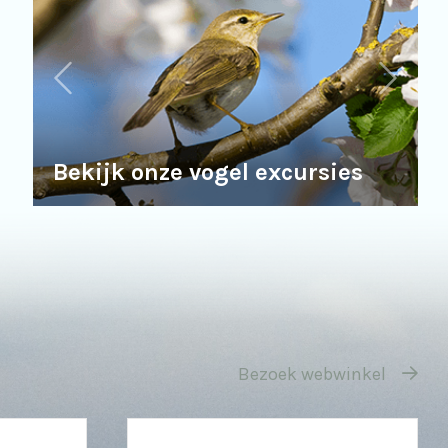
Bekijk onze vogel excursies
Bezoek webwinkel