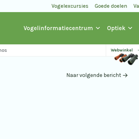
Vogelexcursies
Goede doelen
V
Vogelinformatiecentrum
Optiek
hos
Webwinkel
Naar volgende bericht