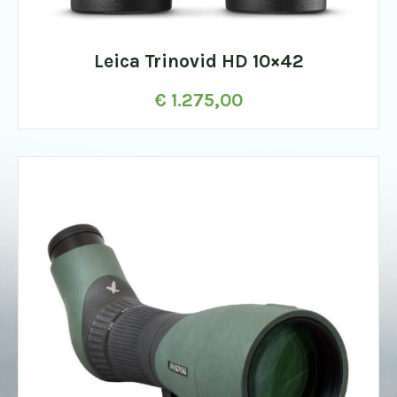
Leica Trinovid HD 10×42
€
1.275,00