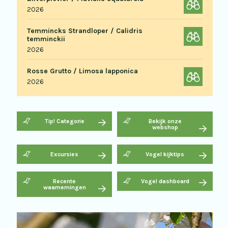
2026
Temmincks Strandloper / Calidris
temminckii
2026
Rosse Grutto / Limosa lapponica
2026
Tip! Categorie
Bekijk onze
webshop
Excursies
Vogel kijktips
Recente
Vogel dashboard
waarnemingen