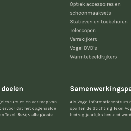
Optiek accessoires en
schoonmaaksets
Statieven en toebehoren
Telescopen
Verrekijkers
Vogel DVD’s
Warmtebeeldkijkers
 doelen
Samenwerkingspa
elexcursies en verkoop van
Als Vogelinformatiecentrum 
gt ervoor dat het opgehaalde
spullen de Stichting Texel Vo
op Texel.
Bekijk alle goede
bedrag jaarlijks besteed word