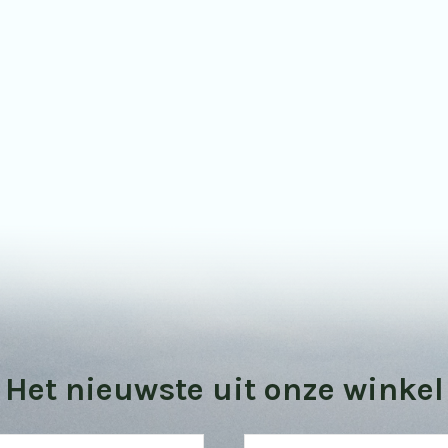
Bekijk onze vogel kijktips
Het nieuwste uit onze winkel