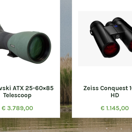
vski ATX 25-60×85
Zeiss Conquest 
Telescoop
HD
€
3.789,00
€
1.145,00