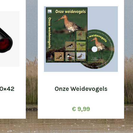
10×42
Onze Weidevogels
€
9,99