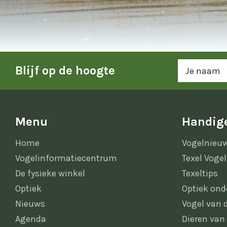
Blijf op de hoogte
Menu
Handige
Home
Vogelnieu
Vogelinformatiecentrum
Texel Vogel
De fysieke winkel
Texeltips
Optiek
Optiek ond
Nieuws
Vogel van
Agenda
Dieren van