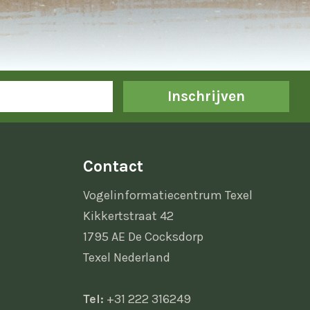
Inschrijven
Contact
Vogelinformatiecentrum Texel
Kikkertstraat 42
1795 AE De Cocksdorp
Texel Nederland
Tel:
+31 222 316249