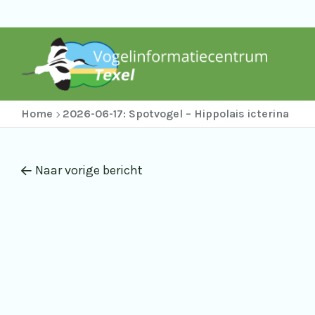
Home
2026-06-17: Spotvogel – Hippolais icterina
Naar vorige bericht