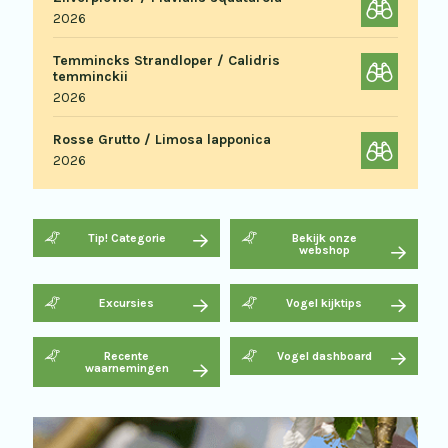
2026
Temmincks Strandloper / Calidris
temminckii
2026
Rosse Grutto / Limosa lapponica
2026
Tip! Categorie
Bekijk onze
webshop
Excursies
Vogel kijktips
Recente
Vogel dashboard
waarnemingen