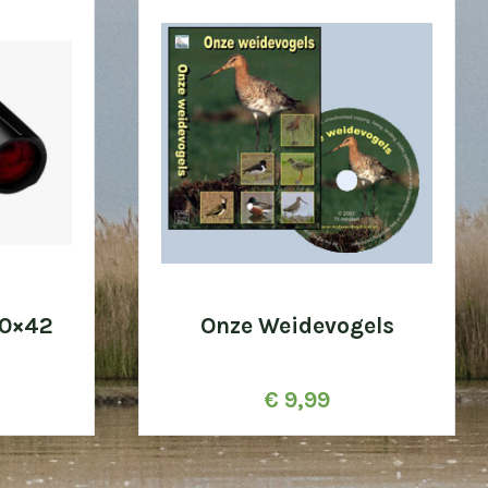
10×42
Onze Weidevogels
€
9,99