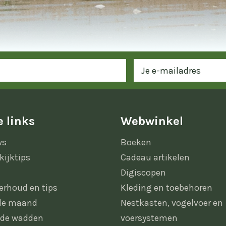
 links
Webwinkel
ws
Boeken
kijktips
Cadeau artikelen
Digiscopen
erhoud en tips
Kleding en toebehoren
 de maand
Nestkasten, vogelvoer en
 de wadden
voersystemen