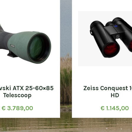
vski ATX 25-60×85
Zeiss Conquest 
Telescoop
HD
€
3.789,00
€
1.145,00