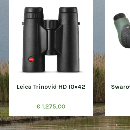
Leica Trinovid HD 10×42
Swaro
€
1.275,00