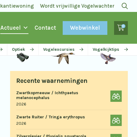
akantiewoning
Wordt vrijwillige Vogelwachter
0
Webwinkel
Actueel
Contact
Optiek
Vogelexcursies
Vogelkijktips
Recente waarnemingen
Zwartkopmeeuw / Ichthyaetus
melanocephalus
2026
Zwarte Ruiter / Tringa erythropus
2026
Zilverplevier / Pluvialis squatarola