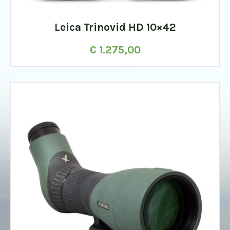
Leica Trinovid HD 10×42
€
1.275,00