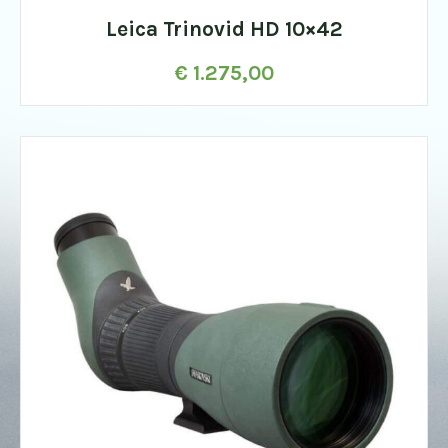
Leica Trinovid HD 10×42
€
1.275,00