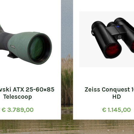
vski ATX 25-60×85
Zeiss Conquest 
Telescoop
HD
€
3.789,00
€
1.145,00