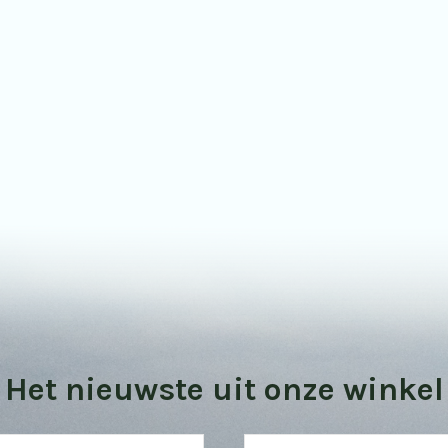
Bekijk onze vogel kijktips
Het nieuwste uit onze winkel