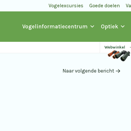
Vogelexcursies
Goede doelen
V
Vogelinformatiecentrum
Optiek
Webwinkel
Naar volgende bericht