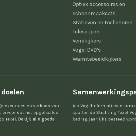
Optiek accessoires en
schoonmaaksets
Statieven en toebehoren
Telescopen
Verrekijkers
Vogel DVD’s
Warmtebeeldkijkers
 doelen
Samenwerkingspa
elexcursies en verkoop van
Als Vogelinformatiecentrum 
gt ervoor dat het opgehaalde
spullen de Stichting Texel Vo
op Texel.
Bekijk alle goede
bedrag jaarlijks besteed word