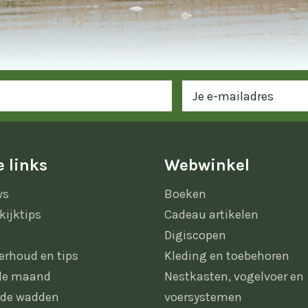
 links
Webwinkel
ws
Boeken
kijktips
Cadeau artikelen
Digiscopen
erhoud en tips
Kleding en toebehoren
 de maand
Nestkasten, vogelvoer en
 de wadden
voersystemen