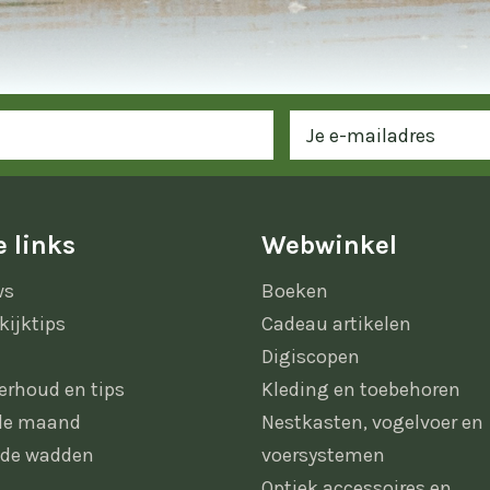
 links
Webwinkel
ws
Boeken
kijktips
Cadeau artikelen
Digiscopen
erhoud en tips
Kleding en toebehoren
 de maand
Nestkasten, vogelvoer en
 de wadden
voersystemen
Optiek accessoires en