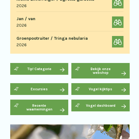
2026
Jan / van
2026
Groenpootruiter / Tringa nebularia
2026
Tip! Categorie
Bekijk onze
webshop
Excursies
Vogel kijktips
Recente
Vogel dashboard
waarnemingen