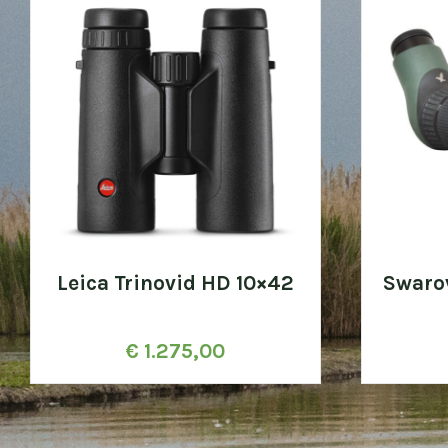
Leica Trinovid HD 10×42
Swaro
€
1.275,00