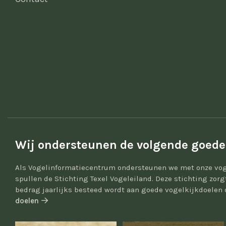
Wij ondersteunen de volgende goede
Als Vogelinformatiecentrum ondersteunen we met onze vog
spullen de Stichting Texel Vogeleiland. Deze stichting zor
bedrag jaarlijks besteed wordt aan goede vogelkijkdoelen 
doelen