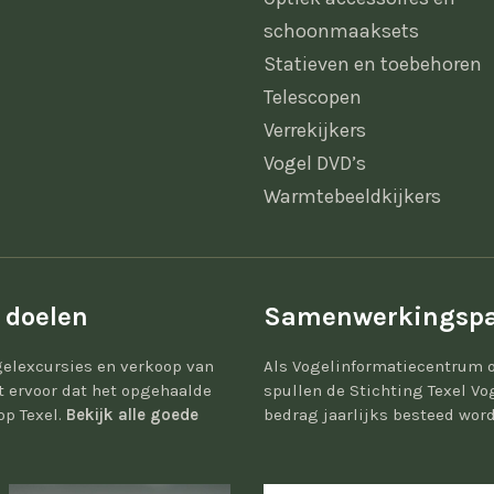
schoonmaaksets
Statieven en toebehoren
Telescopen
Verrekijkers
Vogel DVD’s
Warmtebeeldkijkers
 doelen
Samenwerkingspa
elexcursies en verkoop van
Als Vogelinformatiecentrum 
gt ervoor dat het opgehaalde
spullen de Stichting Texel Vo
op Texel.
Bekijk alle goede
bedrag jaarlijks besteed word