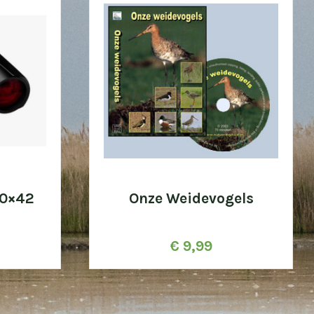
10×42
Onze Weidevogels
€
9,99