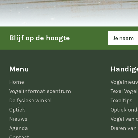
Blijf op de hoogte
Menu
Handige
Home
Vogelnieu
Vogelinformatiecentrum
Texel Vogel
De fysieke winkel
Texeltips
Optiek
Optiek ond
Nieuws
Vogel van
Agenda
Dieren van
Contact