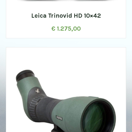
Leica Trinovid HD 10×42
€
1.275,00