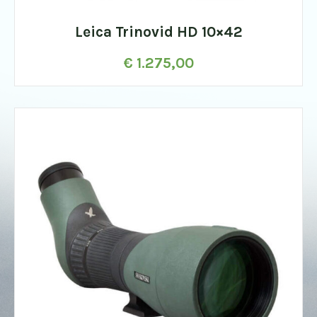
Leica Trinovid HD 10×42
€
1.275,00