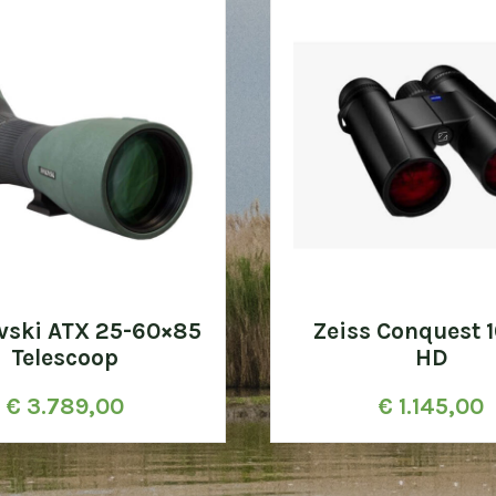
vski ATX 25-60×85
Zeiss Conquest 
Telescoop
HD
€
3.789,00
€
1.145,00