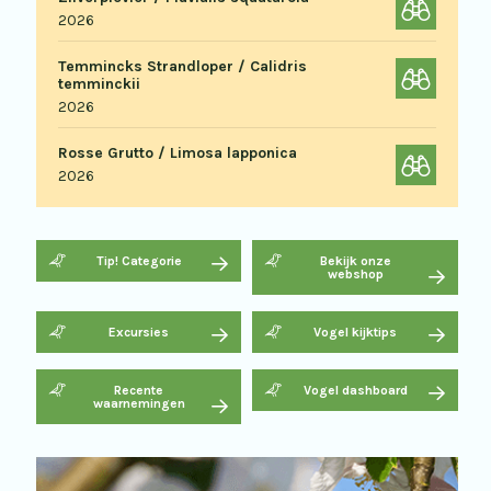
2026
Temmincks Strandloper / Calidris
temminckii
2026
Rosse Grutto / Limosa lapponica
2026
Tip! Categorie
Bekijk onze
webshop
Excursies
Vogel kijktips
Recente
Vogel dashboard
waarnemingen