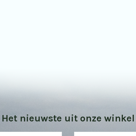
Bekijk onze vogel kijktips
Het nieuwste uit onze winkel