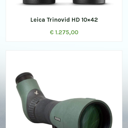
Leica Trinovid HD 10×42
€
1.275,00