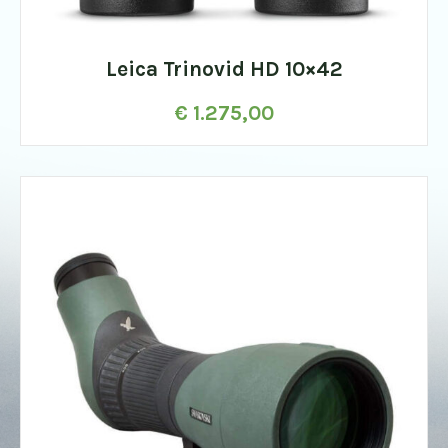
Leica Trinovid HD 10×42
€
1.275,00