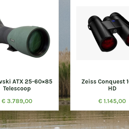
vski ATX 25-60×85
Zeiss Conquest 
Telescoop
HD
€
3.789,00
€
1.145,00