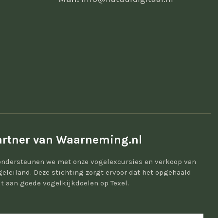
rtner van Waarneming.nl
ondersteunen we met onze vogelexcursies en verkoop van
geleiland. Deze stichting zorgt ervoor dat het opgehaald
t aan goede vogelkijkdoelen op Texel.