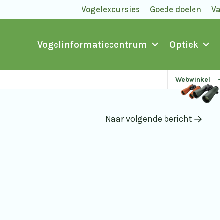
Vogelexcursies
Goede doelen
V
Vogelinformatiecentrum
Optiek
Webwinkel
Naar volgende bericht