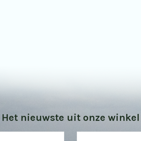
Bekijk onze vogel kijktips
Het nieuwste uit onze winkel