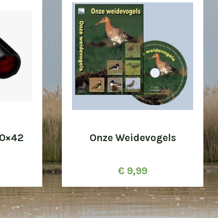
10×42
Onze Weidevogels
€
9,99