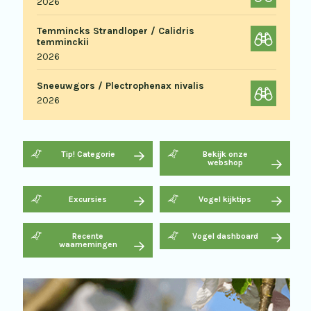
2026
Temmincks Strandloper / Calidris
temminckii
2026
Sneeuwgors / Plectrophenax nivalis
2026
Tip! Categorie
Bekijk onze
webshop
Excursies
Vogel kijktips
Recente
Vogel dashboard
waarnemingen