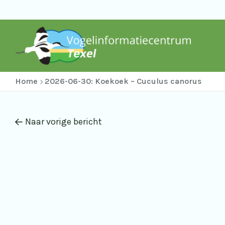
Home
2026-06-30: Koekoek – Cuculus canorus
Naar vorige bericht