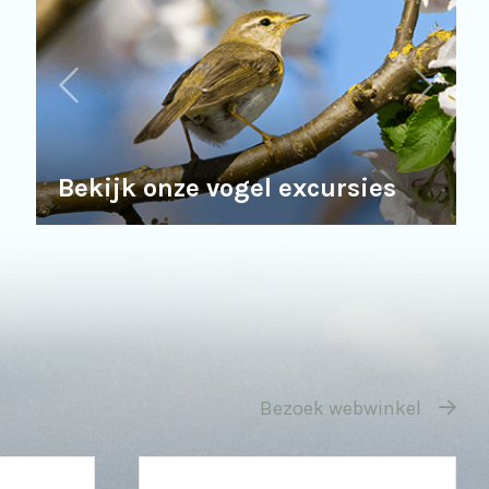
Bekijk onze vogel excursies
Bezoek webwinkel