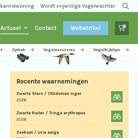
akantiewoning
Wordt vrijwillige Vogelwachter
0
Webwinkel
Actueel
Contact
Optiek
Vogelexcursies
Vogelkijktips
Recente waarnemingen
Zwarte Stern / Chlidonias niger
2026
Zwarte Ruiter / Tringa erythropus
2026
Zeekoet / Uria aalge