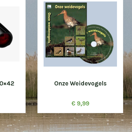
10×42
Onze Weidevogels
€
9,99