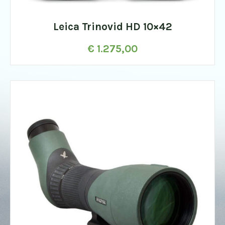
Leica Trinovid HD 10×42
€
1.275,00