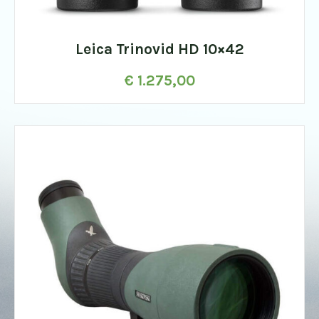
Leica Trinovid HD 10×42
€
1.275,00