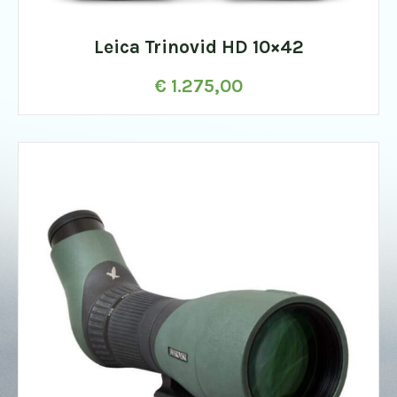
Leica Trinovid HD 10×42
€
1.275,00