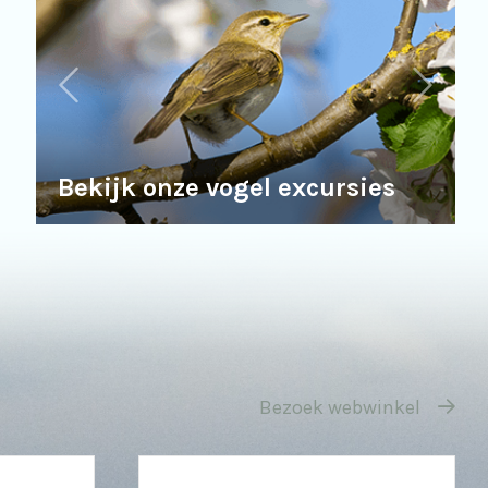
Bekijk onze vogel excursies
Bezoek webwinkel