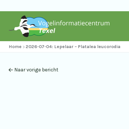
Home
2026-07-04: Lepelaar – Platalea leucorodia
Naar vorige bericht