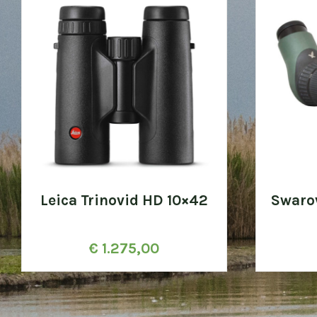
Leica Trinovid HD 10×42
Swaro
€
1.275,00