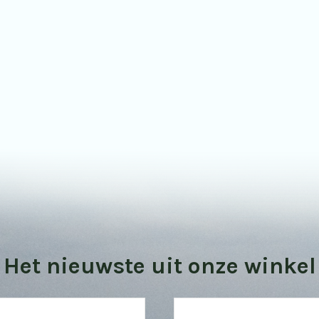
Bekijk onze vogel kijktips
Het nieuwste uit onze winkel