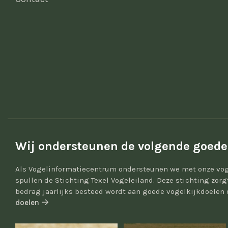
Wij ondersteunen de volgende goede
Als Vogelinformatiecentrum ondersteunen we met onze vog
spullen de Stichting Texel Vogeleiland. Deze stichting zor
bedrag jaarlijks besteed wordt aan goede vogelkijkdoelen 
doelen