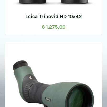
Leica Trinovid HD 10×42
€
1.275,00