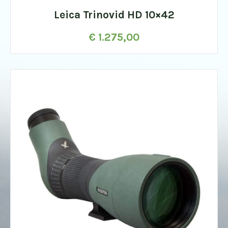
Leica Trinovid HD 10×42
€
1.275,00