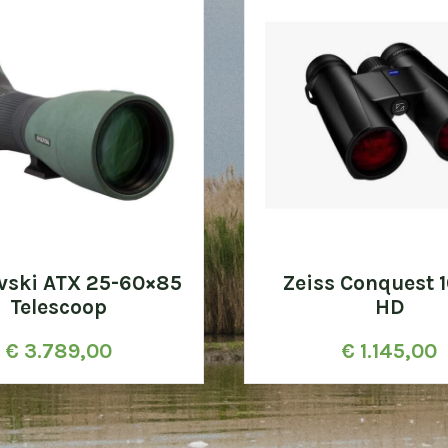
vski ATX 25-60×85
Zeiss Conquest 
Telescoop
HD
€
3.789,00
€
1.145,00