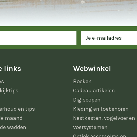
 links
Webwinkel
ws
Boeken
kijktips
Cadeau artikelen
Digiscopen
erhoud en tips
Kleding en toebehoren
 de maand
Nestkasten, vogelvoer en
 de wadden
voersystemen
Optiek accessoires en