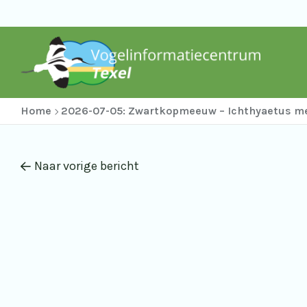
Home
2026-07-05: Zwartkopmeeuw – Ichthyaetus m
Naar vorige bericht