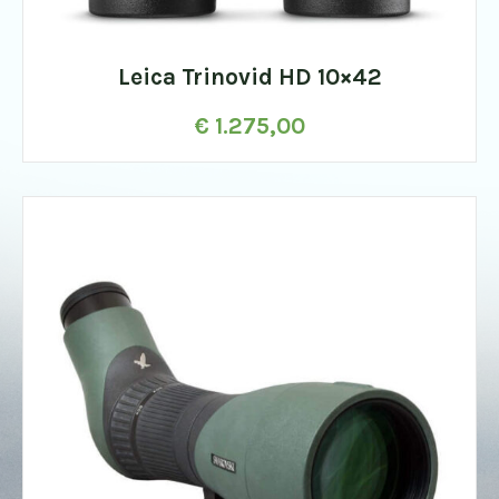
Leica Trinovid HD 10×42
€
1.275,00