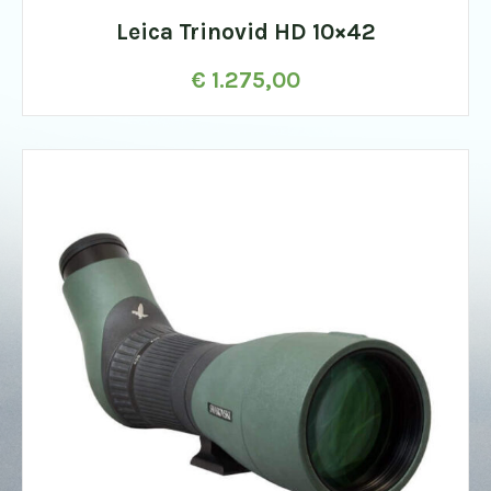
Leica Trinovid HD 10×42
€
1.275,00