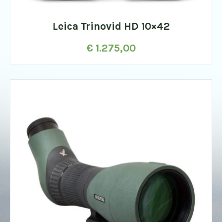
Leica Trinovid HD 10×42
€
1.275,00