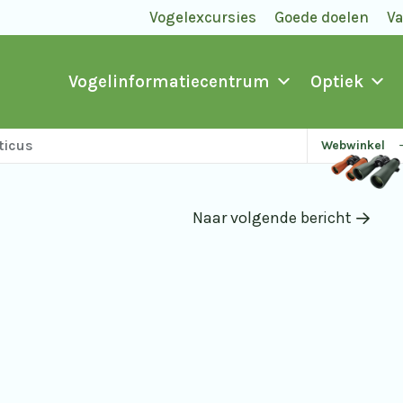
Vogelexcursies
Goede doelen
V
Vogelinformatiecentrum
Optiek
ticus
Webwinkel
Naar volgende bericht