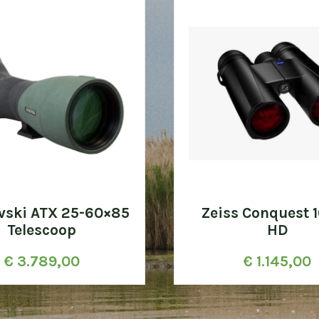
vski ATX 25-60×85
Zeiss Conquest 
Telescoop
HD
€
3.789,00
€
1.145,00