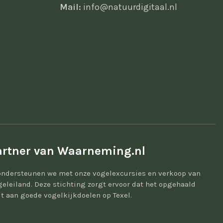
Mail:
info@natuurdigitaal.nl
rtner van Waarneming.nl
ondersteunen we met onze vogelexcursies en verkoop van
geleiland. Deze stichting zorgt ervoor dat het opgehaald
t aan goede vogelkijkdoelen op Texel.