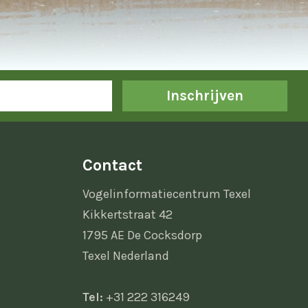
Inschrijven
Contact
Vogelinformatiecentrum Texel
Kikkertstraat 42
1795 AE De Cocksdorp
Texel Nederland
Tel:
+31 222 316249