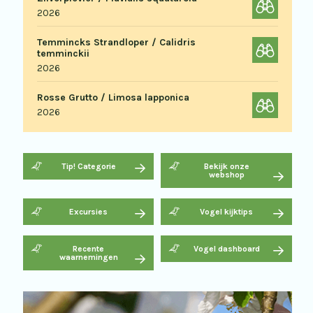
2026
Temmincks Strandloper / Calidris
temminckii
2026
Rosse Grutto / Limosa lapponica
2026
Tip! Categorie
Bekijk onze
webshop
Excursies
Vogel kijktips
Recente
Vogel dashboard
waarnemingen