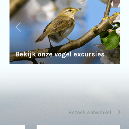
Bekijk onze vogel excursies
Bezoek webwinkel