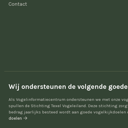
Contact
Wij ondersteunen de volgende goede
Als Vogelinformatiecentrum ondersteunen we met onze vog
spullen de Stichting Texel Vogeleiland. Deze stichting zor
bedrag jaarlijks besteed wordt aan goede vogelkijkdoelen 
doelen