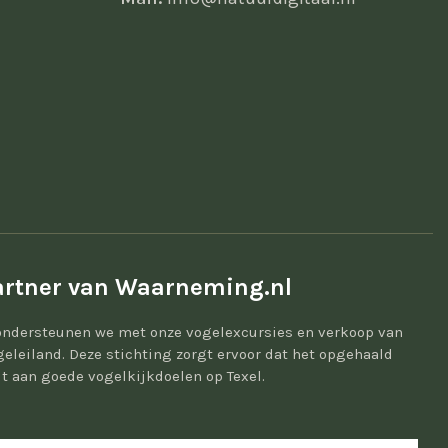
rtner van Waarneming.nl
ondersteunen we met onze vogelexcursies en verkoop van
geleiland. Deze stichting zorgt ervoor dat het opgehaald
t aan goede vogelkijkdoelen op Texel.