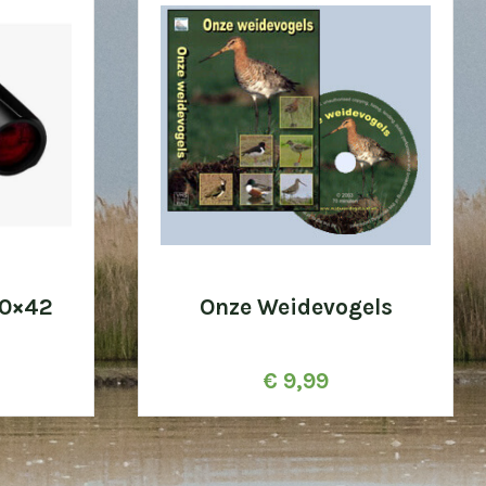
10×42
Onze Weidevogels
€
9,99