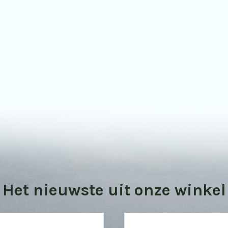
Bekijk onze vogel kijktips
Het nieuwste uit onze winkel