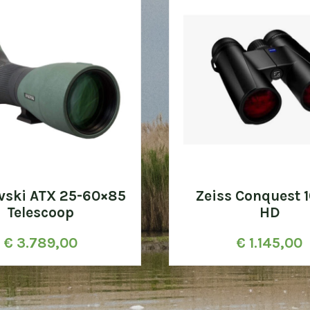
vski ATX 25-60×85
Zeiss Conquest 
Telescoop
HD
€
3.789,00
€
1.145,00