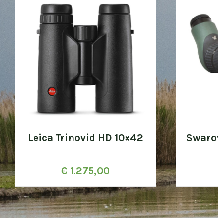
Leica Trinovid HD 10×42
Swaro
€
1.275,00