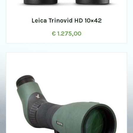
Leica Trinovid HD 10×42
€
1.275,00