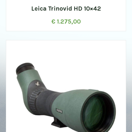
Leica Trinovid HD 10×42
€
1.275,00