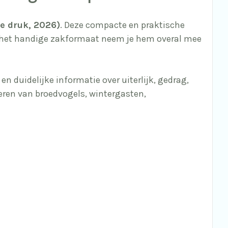
e druk, 2026)
. Deze compacte en praktische
ij het handige zakformaat neem je hem overal mee
en duidelijke informatie over uiterlijk, gedrag,
neren van broedvogels, wintergasten,