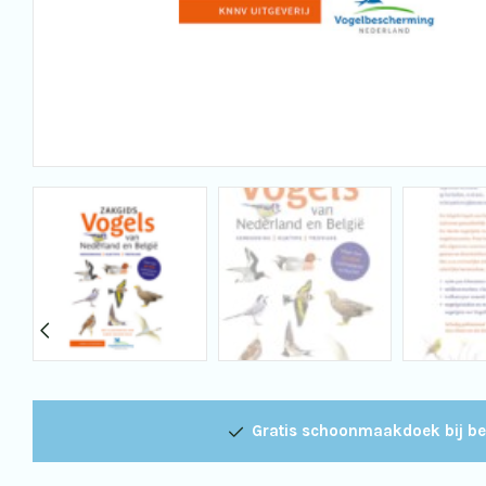
Gratis schoonmaakdoek bij be