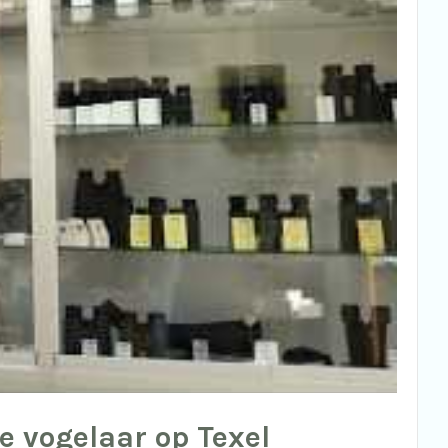
 vogelaar op Texel