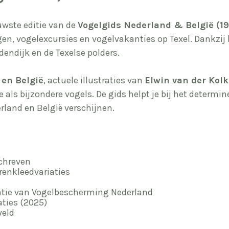
uwste editie van de
Vogelgids Nederland & België (19
ngen, vogelexcursies en vogelvakanties op Texel. Dankz
endijk en de Texelse polders.
 en België
, actuele illustraties van
Elwin van der Kolk
als bijzondere vogels. De gids helpt je bij het determi
rland en België verschijnen.
schreven
renkleedvariaties
atie van Vogelbescherming Nederland
aties (2025)
veld