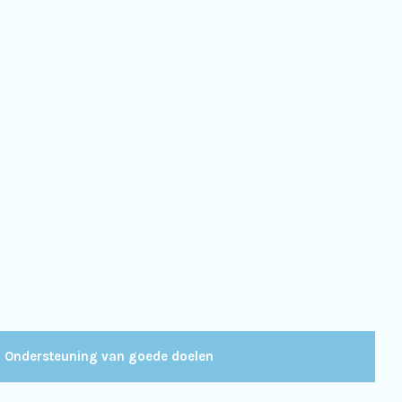
Ondersteuning van goede doelen