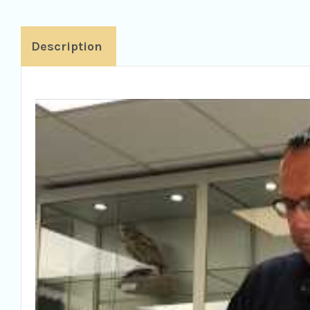
Description