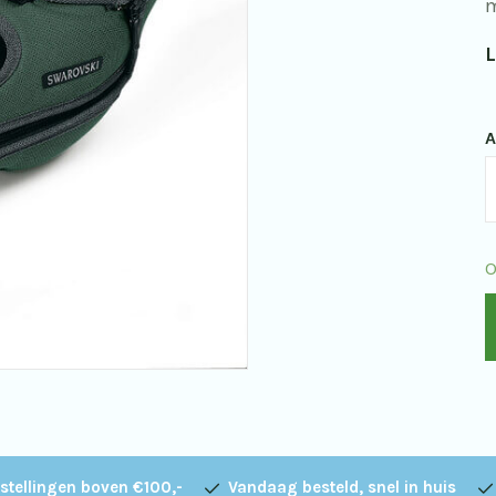
m
L
A
S
S
O
O
C
v
d
A
8
o
stellingen boven €100,-
Vandaag besteld, snel in huis
8