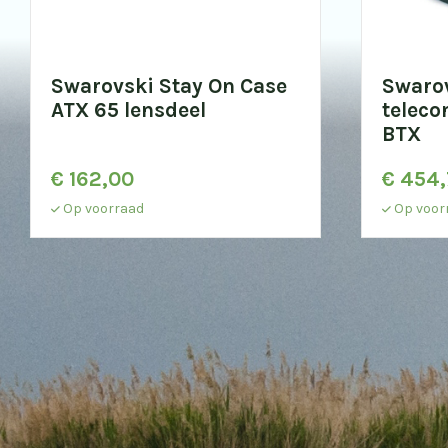
Swarovski Stay On Case
Swarov
ATX 65 lensdeel
teleco
BTX
€
162,00
€
454,
Op voorraad
Op voor