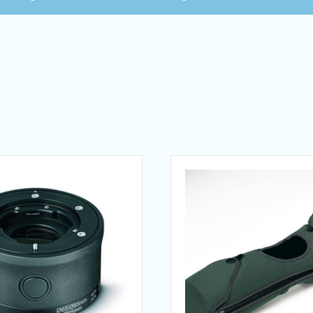
H
T
q