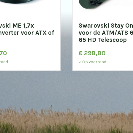
ski ME 1,7x
Swarovski Stay On
nverter voor ATX of
voor de ATM/ATS 6
65 HD Telescoop
70
€
298,80
raad
Op voorraad