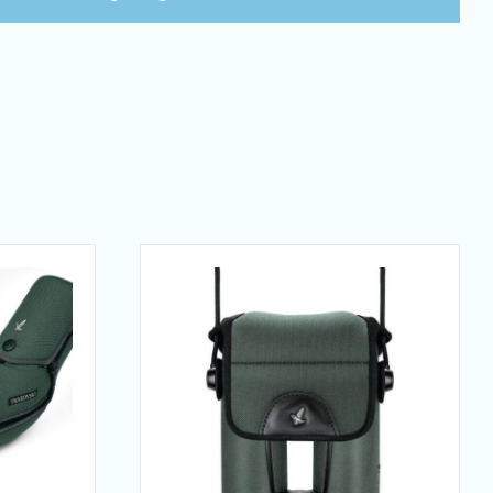
D
elescoop
uantity