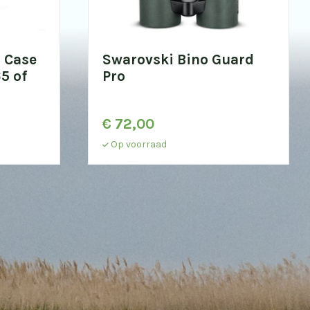
 Case
Swarovski Bino Guard
5 of
Pro
€
72,00
Op voorraad