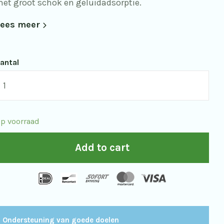
et groot schok en geluidadsorptie.
ees meer
antal
warovski
tay
n
p voorraad
ase
oor
Add to cart
e
TM/ATS
0
f
Ondersteuning van goede doelen
0