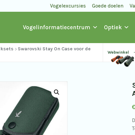
Vogelexcursies
Goede doelen
V
Vogelinformatiecentrum
Optiek
aksets
Swarovski Stay On Case voor de
Webwinkel
D
T