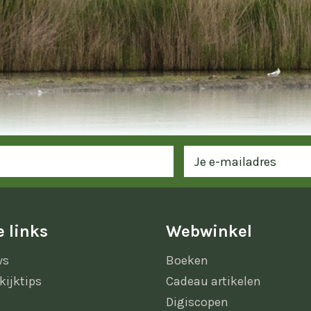
 links
Webwinkel
ws
Boeken
kijktips
Cadeau artikelen
Digiscopen